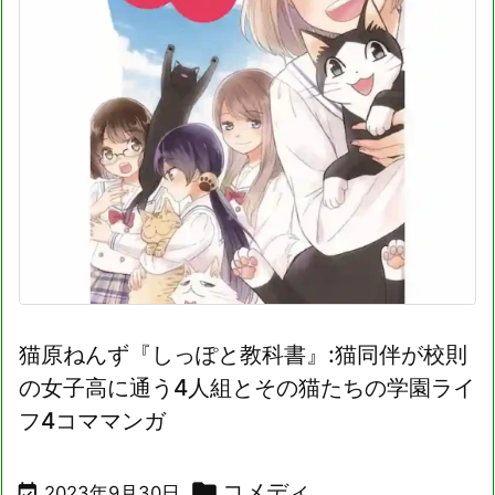
猫原ねんず『しっぽと教科書』:猫同伴が校則
の女子高に通う4人組とその猫たちの学園ライ
フ4コママンガ

コメディ

2023年9月30日