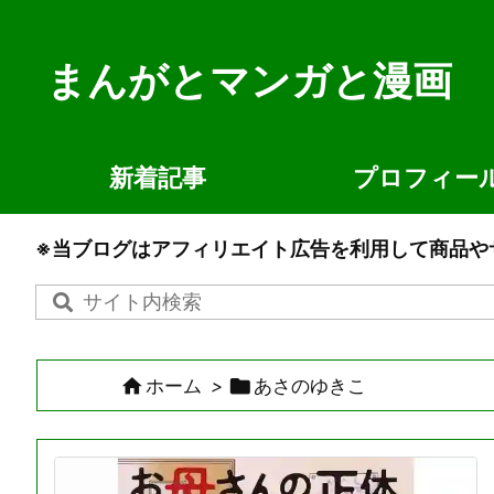
まんがとマンガと漫画
新着記事
プロフィー
※当ブログはアフィリエイト広告を利用して商品や


ホーム
>
あさのゆきこ