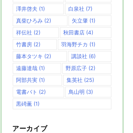
澤井啓夫
(1)
白泉社
(7)
真柴ひろみ
(2)
矢立肇
(1)
祥伝社
(2)
秋田書店
(4)
竹書房
(2)
羽海野チカ
(1)
藤本タツキ
(2)
講談社
(6)
遠藤達哉
(1)
野原広子
(2)
阿部共実
(1)
集英社
(25)
電書バト
(2)
鳥山明
(3)
黒碕薫
(1)
アーカイブ