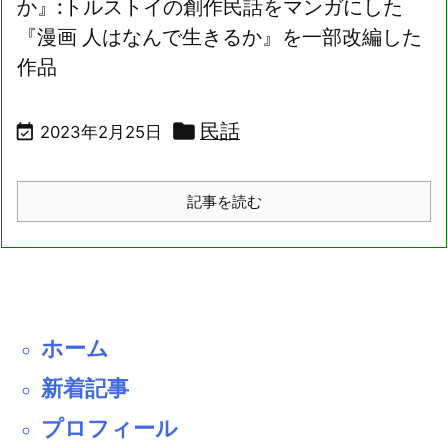
か』:トルストイの創作民話をマンガにした
『漫画 人はなんで生きるか』を一部改編した
作品

民話

2023年2月25日
記事を読む
ホーム
新着記事
プロフィール