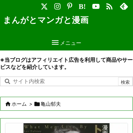

B!
まんがとマンガと漫画

メニュー
※当ブログはアフィリエイト広告を利用して商品やサー
ビスなどを紹介しています。


ホーム
>
亀山郁夫