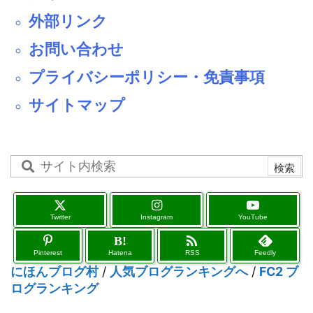
外部リンク
お問い合わせ
プライバシーポリシー・免責事項
サイトマップ
Twitter
Instagram
YouTube

B!
Pinterest
Hatena
RSS
Feedly
にほんブログ村
/
人気ブログランキングへ
/
FC2 ブ
ログランキング