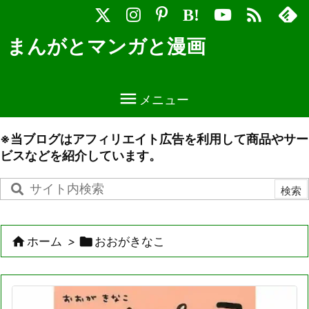

B!
まんがとマンガと漫画

メニュー
※当ブログはアフィリエイト広告を利用して商品やサー
ビスなどを紹介しています。


ホーム
>
おおがきなこ