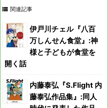

関連記事
伊戸川チェル『八百
万しんせん食堂』:神
様と子どもが食堂を
開く話
内藤泰弘『S.Flight 内
藤泰弘作品集』:同人