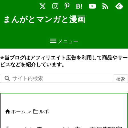

B!
まんがとマンガと漫画

メニュー
※当ブログはアフィリエイト広告を利用して商品やサー
ビスなどを紹介しています。


ホーム
>
ルポ