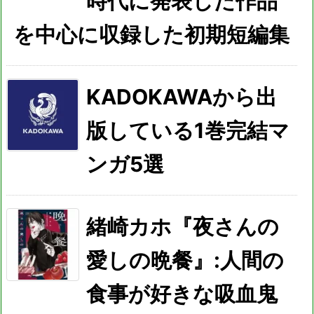
時代に発表した作品
を中心に収録した初期短編集
KADOKAWAから出
版している1巻完結マ
ンガ5選
緒崎カホ『夜さんの
愛しの晩餐』:人間の
食事が好きな吸血鬼