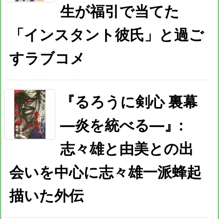
生が福引で当てた
「インスタント彼氏」と過ご
すラブコメ
『るろうに剣心 裏幕
―炎を統べる―』:
志々雄と由美との出
会いを中心に志々雄一派蜂起
描いた外伝