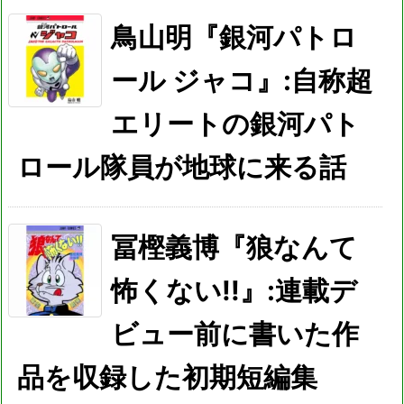
鳥山明『銀河パトロ
ール ジャコ』:自称超
エリートの銀河パト
ロール隊員が地球に来る話
冨樫義博『狼なんて
怖くない!!』:連載デ
ビュー前に書いた作
品を収録した初期短編集